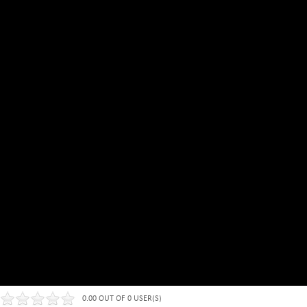
0.00 OUT OF 0 USER(S)