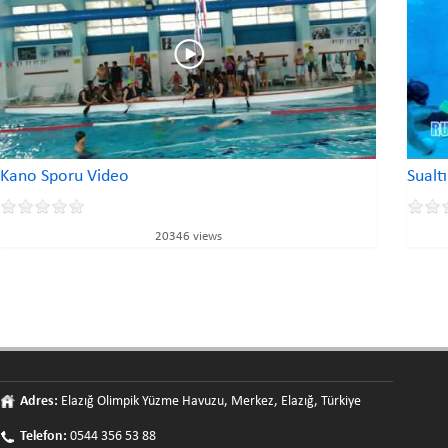
Kano Sporu Video
Sualt
20346 views
Adres:
Elazığ Olimpik Yüzme Havuzu, Merkez, Elazığ, Türkiye
Telefon:
0544 356 53 88