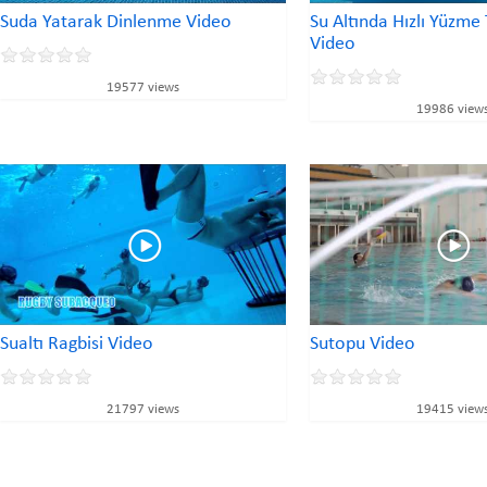
Suda Yatarak Dinlenme Video
Su Altında Hızlı Yüzme 
Video
19577 views
19986 view
Sualtı Ragbisi Video
Sutopu Video
21797 views
19415 view