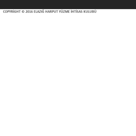
COPYRIGHT © 2016 ELAZIĞ HARPUT YÜZME İHTISAS KULUBÜ