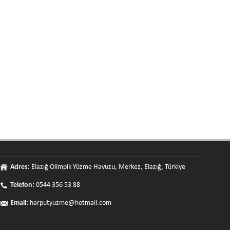
Adres:
Elazığ Olimpik Yüzme Havuzu, Merkez, Elazığ, Türkiye
Telefon:
0544 356 53 88
Email:
harputyuzme@hotmail.com