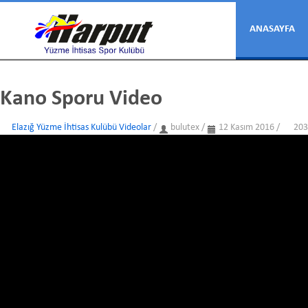
ANASAYFA
Kano Sporu Video
Elazığ Yüzme İhtisas Kulübü Videolar
/
bulutex
/
12 Kasım 2016 /
203